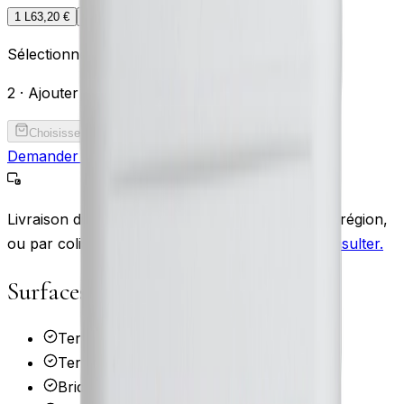
1 L
63,20
€
5 L
278,20
€
Sélectionnez un conditionnement ci-dessus
2 · Ajouter au panier
Choisissez un conditionnement
Demander un renseignement
Nous appeler
Livraison disponible
, en physique sur Lyon et sa région,
ou par colis en France Métropolitaine.
Nous consulter.
Surfaces compatibles
Terre cuite
Terres cuites
Briques