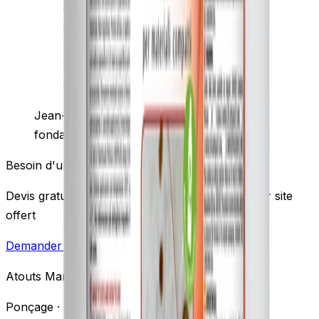
l'hydrofuge. STONE PROTECTOR+
protège réellement contre les
huiles et graisses — nos clients qui
l'utilisent en entretien nous
rappellent nettement moins vite.
»
Jean-Pascal Bouche
·
Artisan marbrier,
fondateur d'Atouts Marbres
Besoin d'un conseil sur ce produit ?
Devis gratuit · Réponse sous 24h · Diagnostic sur site
offert
Demander un devis gratuit
06.09.98.40.78
Atouts Marbres
Ponçage · Lustrage · Cristallisation