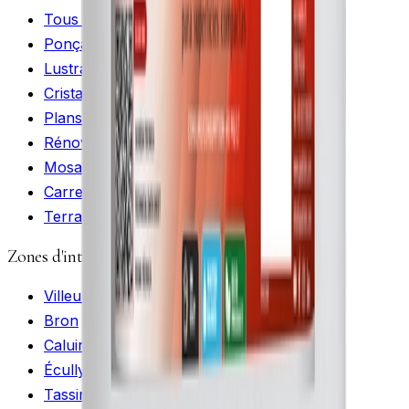
Tous nos services
Ponçage de marbre
Lustrage
Cristallisation
Plans de travail
Rénovation de cheminée
Mosaïques de marbre
Carreaux ciment peint
Terrasses de piscine
Zones d'intervention
Villeurbanne
Bron
Caluire-et-Cuire
Écully
Tassin-la-Demi-Lune