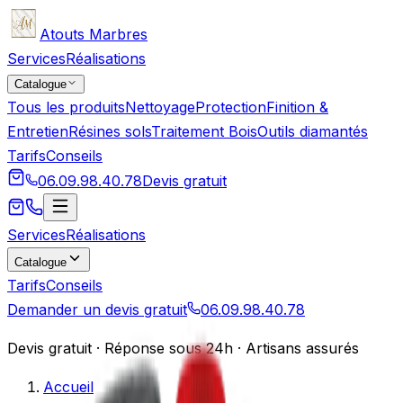
Atouts Marbres
Services
Réalisations
Catalogue
Tous les produits
Nettoyage
Protection
Finition &
Entretien
Résines sols
Traitement Bois
Outils diamantés
Tarifs
Conseils
06.09.98.40.78
Devis gratuit
Services
Réalisations
Catalogue
Tarifs
Conseils
Demander un devis gratuit
06.09.98.40.78
Devis gratuit · Réponse sous 24h · Artisans assurés
Accueil