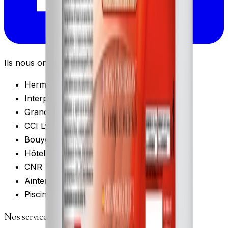
Ils nous ont fait confiance
Hermès
Interpol
Grand Lyon Métropole
CCI Lyon
Bouygues
Hôtel Laennec
CNR
Ainterexpo
Piscine de Bron
Nos services