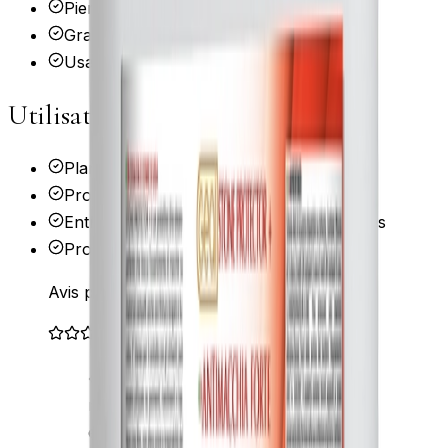
Pierre, marbre, granit non polis
Granulats et composites cimenteux
Usage intérieur et extérieur
Utilisations principales
Plans de travail en pierre
Protection de surfaces de cuisine
Entretien de revêtements extérieurs traités
Protection de matériaux poreux
Avis professionnel Atouts Marbres
«
Pour les plans de travail en pierre
naturelle en cuisine, l'oléofugeage
est aussi important que