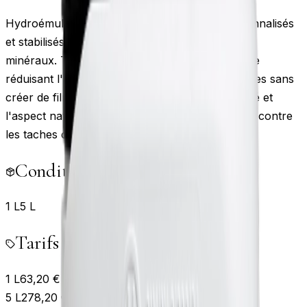
Hydroémulsion de copolymères fluorés fonctionnalisés
et stabilisés à haute affinité avec les composés
minéraux. Traitement protecteur hydro-oléofuge
réduisant l'absorption d'eau, d'huile et de graisses sans
créer de film en surface. Maintient la respirabilité et
l'aspect naturel du matériau. Protection durable contre
les taches courantes du quotidien.
Conditionnements disponibles
1 L
5 L
Tarifs indicatifs
1 L
63,20
€
5 L
278,20
€