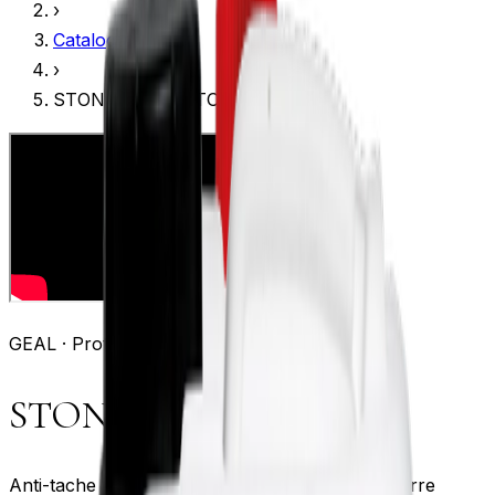
›
Catalogue
›
STONE PROTECTOR+
GEAL ·
Protection
STONE PROTECTOR+
Anti-tache hydro-oléofuge, effet naturel sur pierre