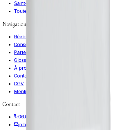
Saint-Priest
Toutes les zones →
Navigation
Réalisations
Conseils entretien
Partenaires
Glossaire
À propos
Contact
CGV
Mentions légales
Contact
06.09.98.40.78
jp.bouche@atoutsmarbres.com