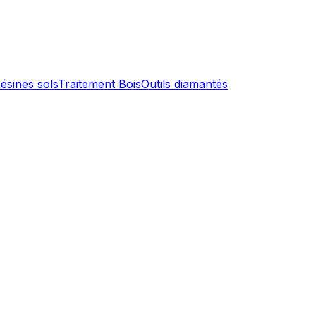
ésines sols
Traitement Bois
Outils diamantés