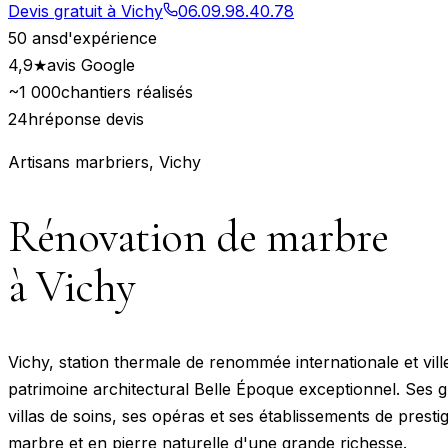
Devis gratuit à
Vichy
06.09.98.40.78
50 ans
d'expérience
4,9★
avis Google
~1 000
chantiers réalisés
24h
réponse devis
Artisans marbriers,
Vichy
Rénovation de marbre
à
Vichy
Vichy, station thermale de renommée internationale et ville
patrimoine architectural Belle Époque exceptionnel. Ses 
villas de soins, ses opéras et ses établissements de prest
marbre et en pierre naturelle d'une grande richesse.