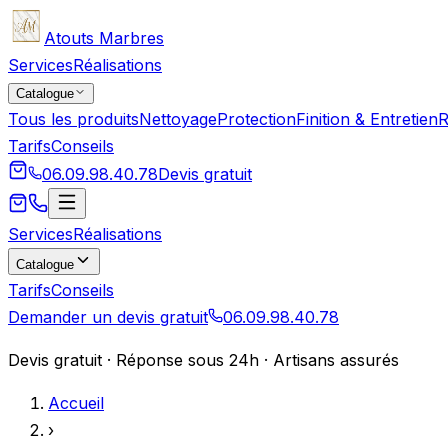
Atouts Marbres
Services
Réalisations
Catalogue
Tous les produits
Nettoyage
Protection
Finition & Entretien
R
Tarifs
Conseils
06.09.98.40.78
Devis gratuit
Services
Réalisations
Catalogue
Tarifs
Conseils
Demander un devis gratuit
06.09.98.40.78
Devis gratuit · Réponse sous 24h · Artisans assurés
Accueil
›