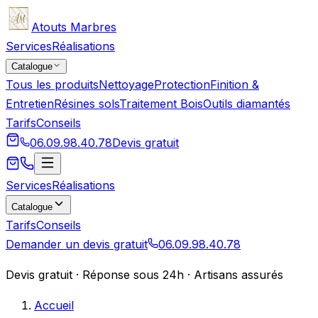
Atouts Marbres
Services
Réalisations
Catalogue
Tous les produits
Nettoyage
Protection
Finition &
Entretien
Résines sols
Traitement Bois
Outils diamantés
Tarifs
Conseils
06.09.98.40.78
Devis gratuit
Services
Réalisations
Catalogue
Tarifs
Conseils
Demander un devis gratuit
06.09.98.40.78
Devis gratuit · Réponse sous 24h · Artisans assurés
Accueil